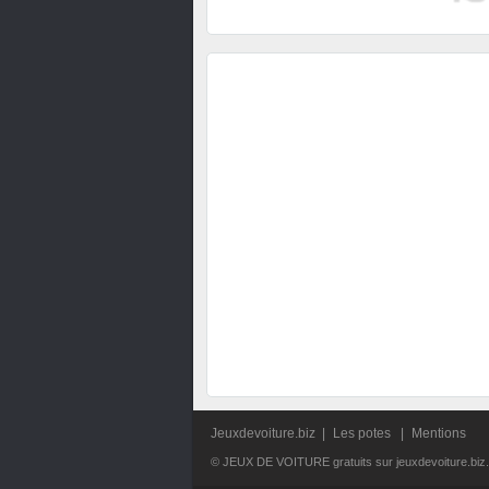
Jeuxdevoiture.biz
|
Les potes
|
Mentions
© JEUX DE VOITURE gratuits sur jeuxdevoiture.biz.