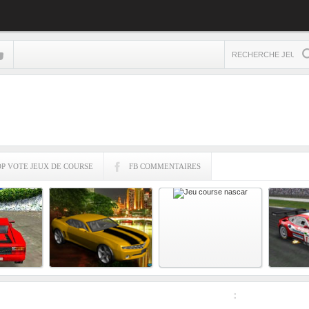
P VOTE JEUX DE COURSE
FB COMMENTAIRES