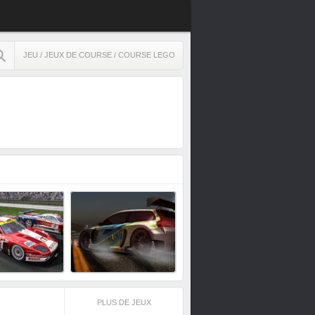
JEU
/
JEUX DE COURSE
/ COURSE LEGO
PLUS DE JEUX