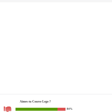
Aimes-tu Course Lego ?
84%