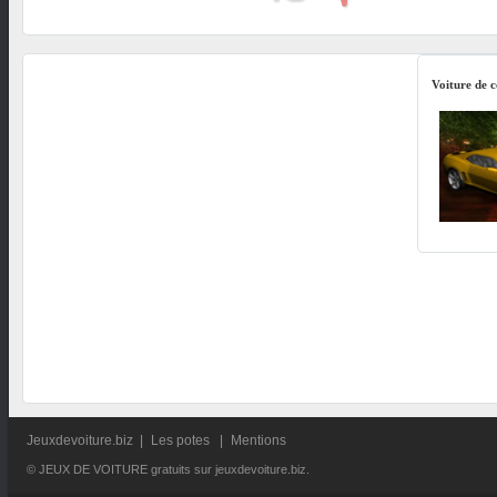
Voiture de 
Jeuxdevoiture.biz
|
Les potes
|
Mentions
© JEUX DE VOITURE gratuits sur jeuxdevoiture.biz.