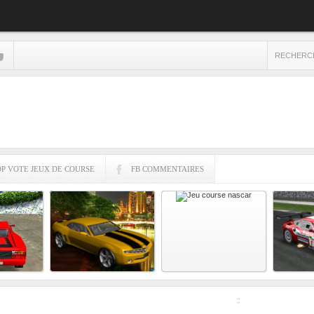
P VOTE JEUX DE COURSE
FB COMMENTAIRES