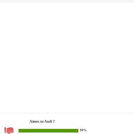
Aimes-tu Audi ?
99%