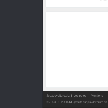
Jeuxdevoiture.biz
|
Les potes
|
Mentions
© JEUX DE VOITURE gratuits sur jeuxdevoiture.biz.