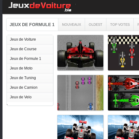
JEUX DE FORMULE 1
NOUVEAUX
OLDEST
TOP VOTES
Jeux de Voiture
Jeux de Course
Jeux de Formule 1
Jeux de Moto
Jeux de Tuning
Jeux de Camion
Jeux de Velo
.