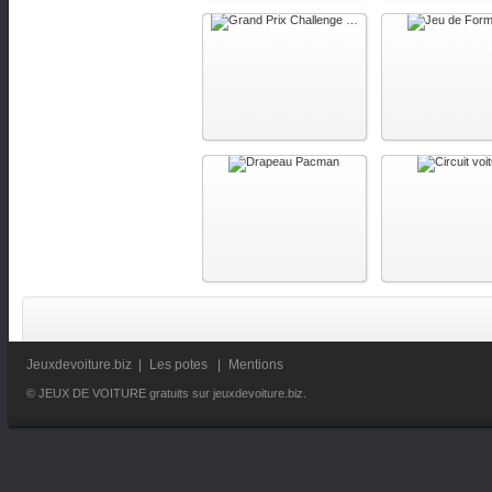
Jeuxdevoiture.biz
|
Les potes
|
Mentions
© JEUX DE VOITURE gratuits sur jeuxdevoiture.biz.