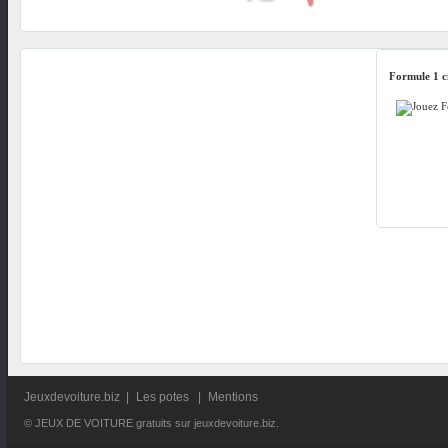
Formule 1 c
Jeuxdevoiture.biz
|
Les potes
|
Mentions
© JEUX DE VOITURE gratuits sur jeuxdevoiture.biz.