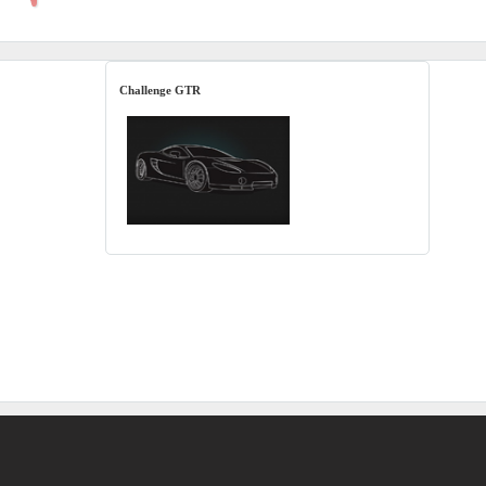
Challenge GTR