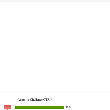
Aimes-tu Challenge GTR ?
99%