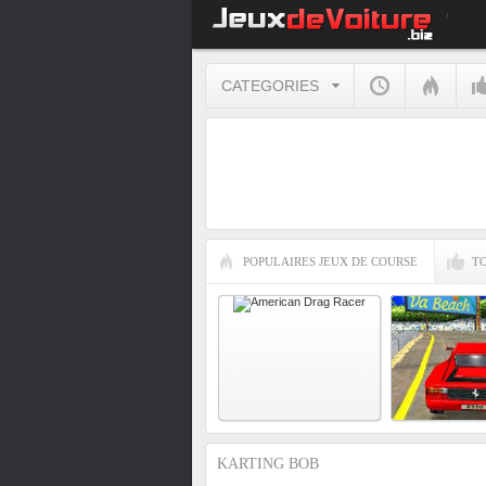
CATEGORIES
POPULAIRES JEUX DE COURSE
TO
KARTING BOB