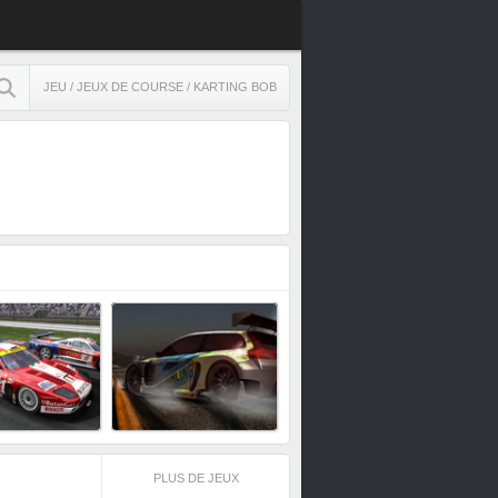
JEU
/
JEUX DE COURSE
/ KARTING BOB
PLUS DE JEUX