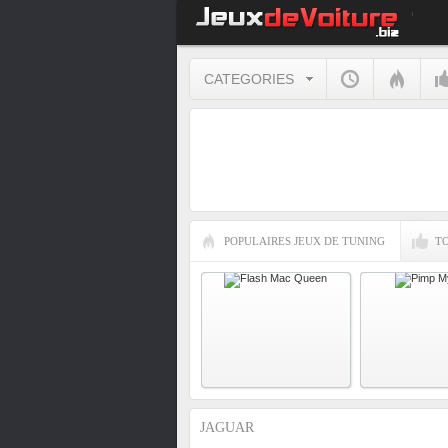
CATEGORIES
POPULAIRES JEUX DE TUNING
TO
JAGUAR