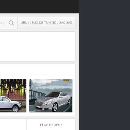
JEU
/
JEUX DE TUNING
/ JAGUAR
PLUS DE JEUX