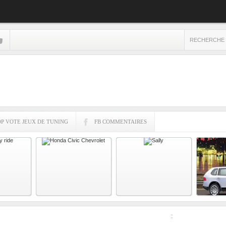
P VOTE JEUX DE TUNING
FB COMMENTAIRES