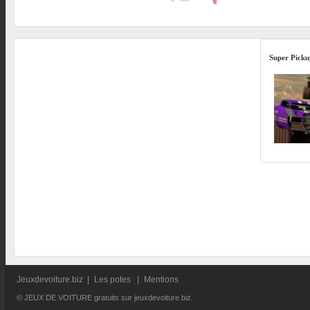
Super Picku
Jeuxdevoiture.biz
|
Les potes
|
Mentions
© JEUX DE VOITURE gratuits sur jeuxdevoiture.biz.