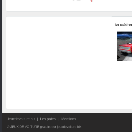
jeu multijo
Jeuxdevoiture.biz
|
Les potes
|
Mentions
© JEUX DE VOITURE gratuits sur jeuxdevoiture.biz.