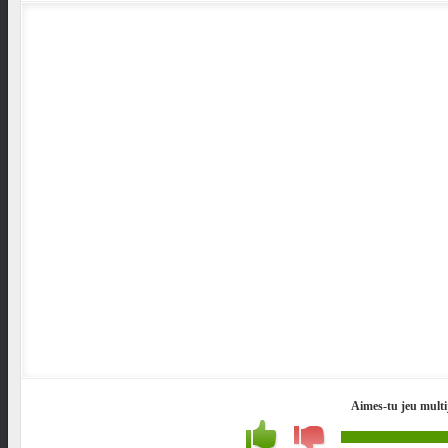
Aimes-tu jeu multi