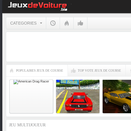
CATEGORIES
POPULAIRES JEUX DE COURSE
TOP VOTE JEUX DE COURSE
JEU MULTIJOUEUR