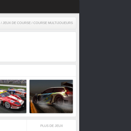
/
JEUX DE COURSE
/ COURSE MULTIJOUEURS
PLUS DE JEUX