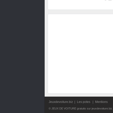
Jeuxdevoiture.biz
|
Les potes
|
Mentions
© JEUX DE VOITURE gratuits sur jeuxdevoiture.biz.