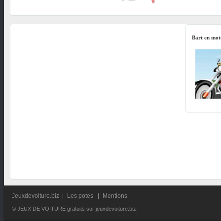
Bart en mot
Jeuxdevoiture.biz
|
Les potes
|
Mentions
© JEUX DE VOITURE gratuits sur jeuxdevoiture.biz.