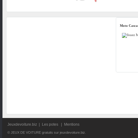
Moto Casca
Jeuxdevoiture.biz
|
Les potes
|
Mentions
© JEUX DE VOITURE gratuits sur jeuxdevoiture.biz.