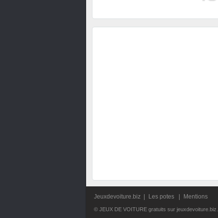
Jeuxdevoiture.biz
|
Les potes
|
Mentions
© JEUX DE VOITURE gratuits sur jeuxdevoiture.biz.