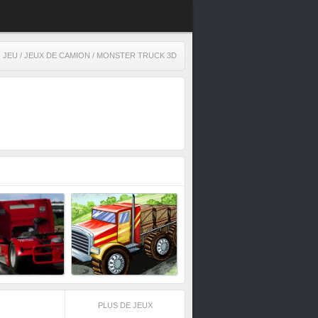
JEU
/
JEUX DE CAMION
/ MONSTER TRUCK 3D
PLUS DE JEUX